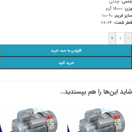
جنس:
چدنی
وزن:
15000 گرم
سایز فریم:
90-100
قطر شفت:
24-28
+
-
افزودن به سبد خرید
خرید کنید
شاید این‌ها را هم بپسندید…