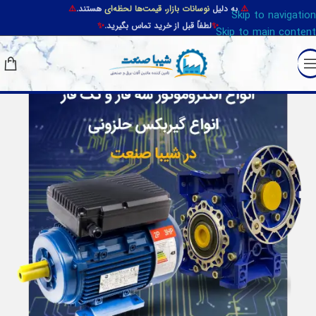
⚠️
به دلیل
نوسانات بازار، قیمت‌ها لحظه‌ای
هستند.
⚠️
Skip to navigation
✨
لطفاً قبل از خرید تماس بگیرید.
✨
Skip to main content