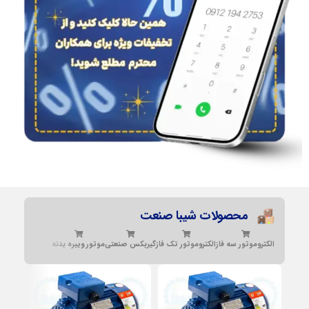
محصولات شیبا صنعت
الکتروموتور سه فاز
الکتروموتور تک فاز
گیربکس صنعتی
موتور ویبره بدنه