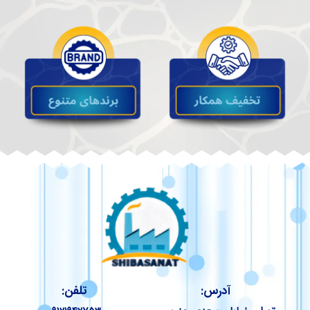
آدرس:
تلفن: