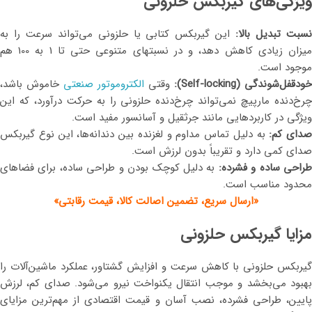
ویژگی‌های گیربکس حلزونی
سبت تبدیل بالا:
این گیربکس کتابی یا حلزونی می‌تواند سرعت را به
میزان زیادی کاهش دهد، و در نسبتهای متنوعی حتی تا 1 به 100 هم
موجود است.
خودقفل‌شوندگی (Self-locking):
وقتی
الکتروموتور صنعتی
خاموش باشد،
چرخ‌دنده مارپیچ نمی‌تواند چرخ‌دنده حلزونی را به حرکت درآورد، که این
ویژگی در کاربردهایی مانند جرثقیل و آسانسور مفید است.
صدای کم:
به دلیل تماس مداوم و لغزنده بین دندانه‌ها، این نوع گیربکس
صدای کمی دارد و تقریباً بدون لرزش است.
راحی ساده و فشرده:
به دلیل کوچک بودن و طراحی ساده، برای فضاهای
محدود مناسب است.
«ارسال سریع، تضمین اصالت کالا، قیمت رقابتی»
مزایا گیربکس حلزونی
گیربکس حلزونی با کاهش سرعت و افزایش گشتاور، عملکرد ماشین‌آلات را
بهبود می‌بخشد و موجب انتقال یکنواخت نیرو می‌شود. صدای کم، لرزش
پایین، طراحی فشرده، نصب آسان و قیمت اقتصادی از مهم‌ترین مزایای