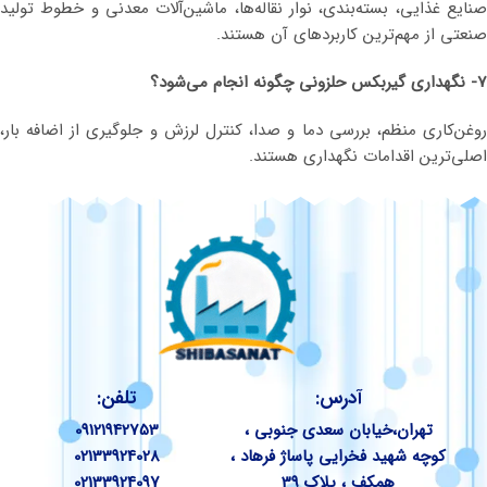
صنایع غذایی، بسته‌بندی، نوار نقاله‌ها، ماشین‌آلات معدنی و خطوط تولید
صنعتی از مهم‌ترین کاربردهای آن هستند.
7- نگهداری گیربکس حلزونی چگونه انجام می‌شود؟
روغن‌کاری منظم، بررسی دما و صدا، کنترل لرزش و جلوگیری از اضافه بار،
اصلی‌ترین اقدامات نگهداری هستند.
آدرس:
تلفن:
تهران،خیابان سعدی جنوبی ،
09121942753
کوچه شهید فخرایی پاساژ فرهاد ،
02133924028
همکف ، پلاک 39
02133924097