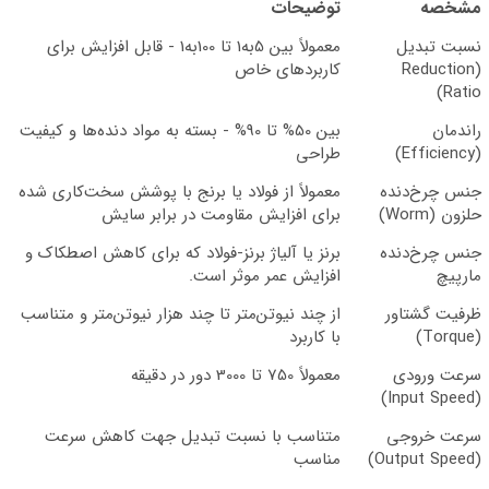
مشخصه
توضیحات
نسبت تبدیل
معمولاً بین 5به1 تا 100به1 - قابل افزایش برای
(Reduction
کاربردهای خاص
Ratio)
راندمان
بین 50% تا 90% - بسته به مواد دنده‌ها و کیفیت
(Efficiency)
طراحی
جنس چرخ‌دنده
معمولاً از فولاد یا برنج با پوشش سخت‌کاری شده
حلزون (Worm)
برای افزایش مقاومت در برابر سایش
جنس چرخ‌دنده
برنز یا آلیاژ برنز-فولاد که برای کاهش اصطکاک و
مارپیچ
افزایش عمر موثر است.
ظرفیت گشتاور
از چند نیوتن‌متر تا چند هزار نیوتن‌متر و متناسب
(Torque)
با کاربرد
سرعت ورودی
معمولاً 750 تا 3000 دور در دقیقه
(Input Speed)
سرعت خروجی
متناسب با نسبت تبدیل جهت کاهش سرعت
(Output Speed)
مناسب