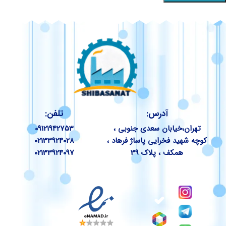
آدرس:
تلفن:
تهران،خیابان سعدی جنوبی ،
09121942753
کوچه شهید فخرایی پاساژ فرهاد ،
02133924028
همکف ، پلاک 39
02133924097