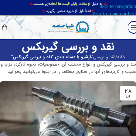
⚠️
به دلیل
نوسانات بازار، قیمت‌ها لحظه‌ای
هستند.
⚠️
Skip to navigation
✨
لطفاً قبل از خرید تماس بگیرید.
✨
Skip to main content
نقد و بررسی گیربکس
خانه
/
نقد و بررسی
/
آرشیو با دسته بندی "نقد و بررسی گیربکس"
نقد و بررسی گیربکس و انواع مختلف آن، خصوصیات، نحوه کارکرد، مزایا و
معیب و کاربردهای آنها در صنایع مختلف را در اینجا می‌توانید بخوانید.
28
تیر