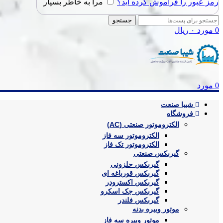
رمز عبور را فراموش کرده اید؟
مرا به خاطر بسپار
جستجو
0
مورد
۰
ریال
0
مورد
شیبا صنعت
فروشگاه
الکتروموتور صنعتی (AC)
الکتروموتور سه فاز
الکتروموتور تک فاز
گیربکس صنعتی
گیربکس حلزونی
گیربکس قورباغه ای
گیربکس اکسترودر
گیربکس جک اسکرو
گیربکس فلندر
موتور ویبره بدنه
موتور ویبره سه فاز