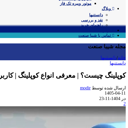
موتور ویبره تک فاز
وبلاگ
دانستنیها
نقد و بررسی
راهنمای خرید
درباره شیبا صنعت
تماس با شیبا صنعت
مجله شیبا صنعت
خانه
/
دانستنیها
دانستنیها
کوپلینگ چیست؟ | معرفی انواع کوپلینگ | کاربرد
ارسال شده توسط
modir
1405-04-11
در 1404-11-23
2