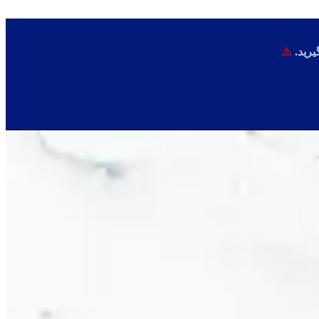
یرید.
⚠️