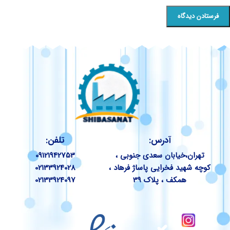
آدرس:
تلفن:
تهران،خیابان سعدی جنوبی ،
09121942753
کوچه شهید فخرایی پاساژ فرهاد ،
02133924028
همکف ، پلاک 39
02133924097